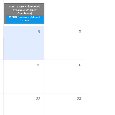
8:30 - 17:30
Prázdninové
dvojzkoušky
(Rally
Obedience)
ZKO Střekov - Ústí nad
Labem
8
9
15
16
22
23