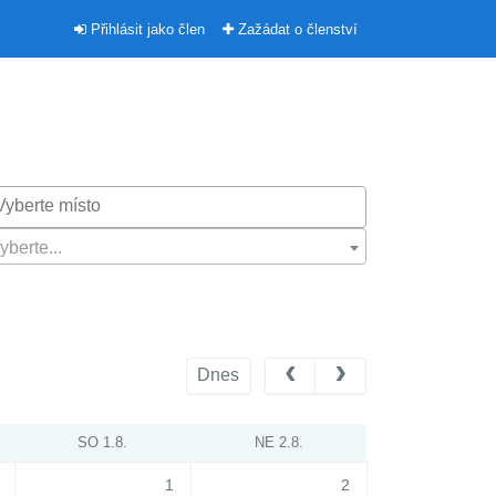
Přihlásit jako člen
Zažádat o členství
yberte...
Dnes
SO 1.8.
NE 2.8.
1
2