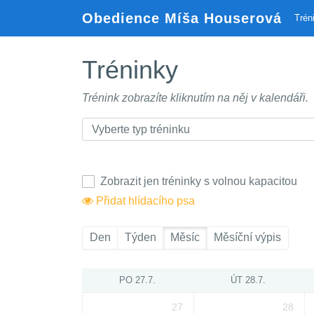
Obedience Míša Houserová
Trén
Tréninky
Trénink zobrazíte kliknutím na něj v kalendáři.
Zobrazit jen tréninky s volnou kapacitou
Přidat hlídacího psa
Den
Týden
Měsíc
Měsíční výpis
PO 27.7.
ÚT 28.7.
27
28