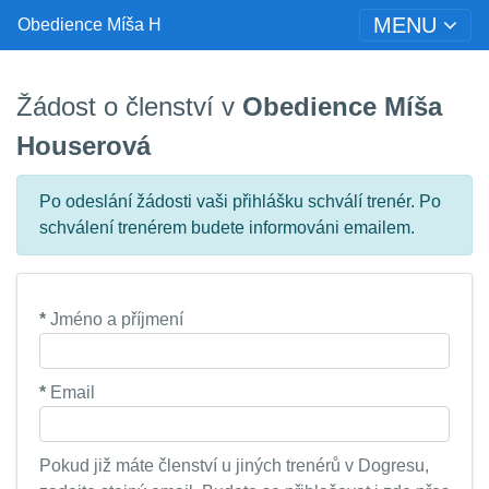
MENU
Obedience Míša H
Žádost o členství v
Obedience Míša
Houserová
Po odeslání žádosti vaši přihlášku schválí trenér. Po
schválení trenérem budete informováni emailem.
*
Jméno a příjmení
*
Email
Pokud již máte členství u jiných trenérů v Dogresu,